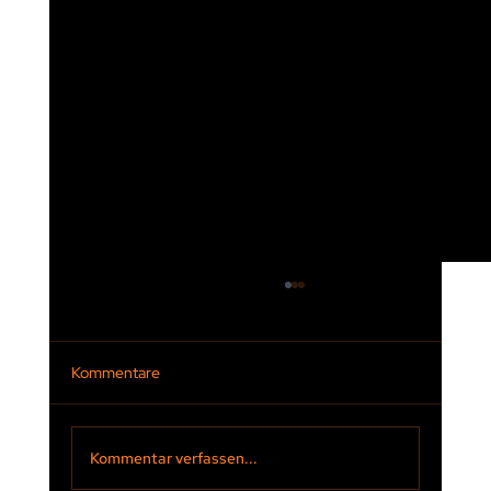
Kommentare
Kommentar verfassen...