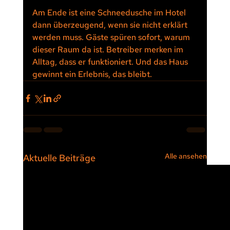
Am Ende ist eine Schneedusche im Hotel 
dann überzeugend, wenn sie nicht erklärt 
werden muss. Gäste spüren sofort, warum 
dieser Raum da ist. Betreiber merken im 
Alltag, dass er funktioniert. Und das Haus 
gewinnt ein Erlebnis, das bleibt.
Alle ansehen
Aktuelle Beiträge