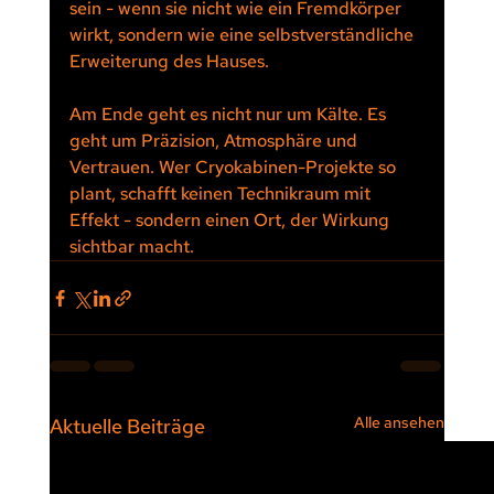
sein - wenn sie nicht wie ein Fremdkörper 
wirkt, sondern wie eine selbstverständliche 
Erweiterung des Hauses.
Am Ende geht es nicht nur um Kälte. Es 
geht um Präzision, Atmosphäre und 
Vertrauen. Wer Cryokabinen-Projekte so 
plant, schafft keinen Technikraum mit 
Effekt - sondern einen Ort, der Wirkung 
sichtbar macht.
Alle ansehen
Aktuelle Beiträge