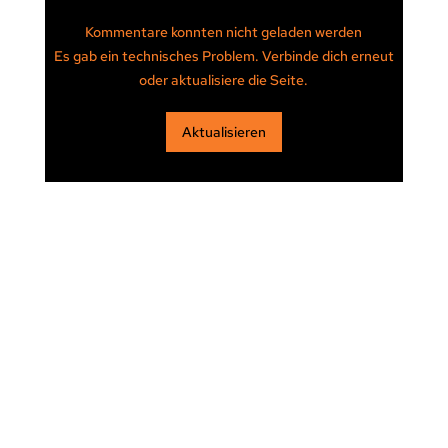
Kommentare konnten nicht geladen werden
Es gab ein technisches Problem. Verbinde dich erneut
oder aktualisiere die Seite.
Wie kalt sollte Cryotherapie wirklich sein?
Aktualisieren