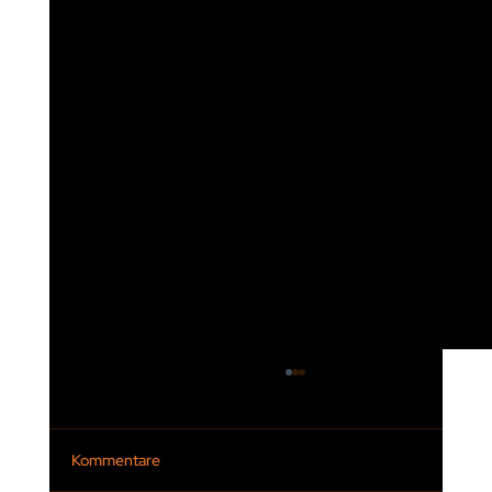
Kommentare