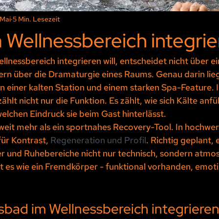
 Mai
5 Min. Lesezeit
 Wellnessbereich integri
llnessbereich integrieren will, entscheidet nicht über ei
ern über die Dramaturgie eines Raums. Genau darin lieg
n einer kalten Station und einem starken Spa-Feature.
hlt nicht nur die Funktion. Es zählt, wie sich Kälte anfühl
welchen Eindruck sie beim Gast hinterlässt.
 weit mehr als ein sportnahes Recovery-Tool. In hochwe
ür Kontrast, 
Regeneration und Profil
. Richtig geplant, 
und Ruhebereiche nicht nur technisch, sondern atmos
rkt es wie ein Fremdkörper - funktional vorhanden, emot
sbad im Wellnessbereich integriere