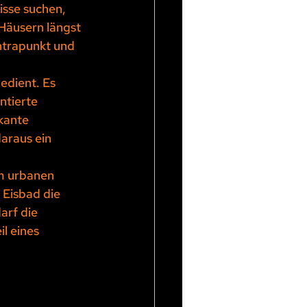
isse suchen, 
Häusern längst 
ntrapunkt und 
edient. Es 
ntierte 
kante 
araus ein 
em urbanen 
Eisbad die 
arf die 
l eines 