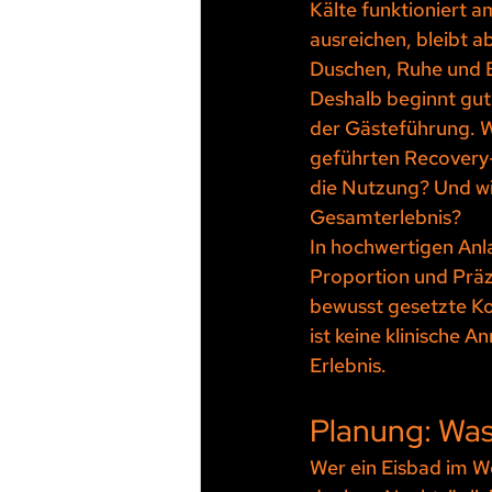
Kälte funktioniert a
ausreichen, bleibt a
Duschen, Ruhe und B
Deshalb beginnt gut
der Gästeführung. 
geführten Recovery-
die Nutzung? Und wi
Gesamterlebnis?
In hochwertigen Anlag
Proportion und Präz
bewusst gesetzte Kon
ist keine klinische A
Erlebnis.
Planung: Was 
Wer ein Eisbad im We