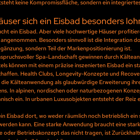
steht keine Kompromissfläche, sondern ein integriertes
äuser sich ein Eisbad besonders loh
cht ein Eisbad. Aber viele hochwertige Häuser profitie
t angenommen. Besonders sinnvoll ist die Integration do
rgänzung, sondern Teil der Markenpositionierung ist.
anspruchsvoller Spa-Landschaft gewinnen durch Kältea
els können mit einem präzise inszenierten Eisbad ein st
chaffen. Health Clubs, Longevity-Konzepte und Recover
die Kälteanwendung als glaubwürdige Erweiterung ihre
ns. In alpinen, nordischen oder naturbezogenen Konzep
nisch ein. In urbanen Luxusobjekten entsteht der Reiz 
 ein Eisbad dort, wo weder räumlich noch betrieblich ein
erden kann. Eine starke Anwendung braucht eine stark
oder Betriebskonzept das nicht tragen, ist Zurückhaltu