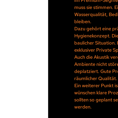
Im Premium-Segment 
muss sie stimmen. E
Wasserqualität, Bed
bleiben.
Dazu gehört eine prä
Hygienekonzept. Die
baulicher Situation.
exklusiver Private S
Auch die Akustik ve
Ambiente nicht störe
deplatziert. Gute Pr
räumlicher Qualität.
Ein weiterer Punkt i
wünschen klare Proz
sollten so geplant s
werden.