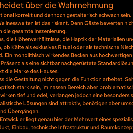
cheidet über die Wahrnehmung
tional korrekt und dennoch gestalterisch schwach sein.
ellnesswelten ist das riskant. Denn Gäste bewerten nich
 die gesamte Inszenierung.
, die Höhenverhältnisse, die Haptik der Materialien un
 ob Kälte als exklusives Ritual oder als technische Nisc
 Ein monolithisch wirkendes Becken aus hochwertigen
Präsenz als eine sichtbar nachgerüstete Standardlösung
rkt die Marke des Hauses.
ss die Gestaltung nicht gegen die Funktion arbeitet. Seh
ptisch stark sein, im nassen Bereich aber problematisc
wirken tief und edel, verlangen jedoch eine besonders 
alistische Lösungen sind attraktiv, benötigen aber ums
s und Übergängen.
Entwickler liegt genau hier der Mehrwert eines spezialis
ukt, Einbau, technische Infrastruktur und Raumkonze