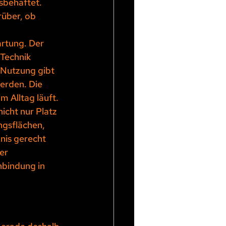
sbehaftet. 
über, ob 
rtung. Der 
Technik 
 Nutzung gibt 
erden. Die 
m Alltag läuft.
icht nur Platz 
ngsflächen, 
nis gerecht 
er 
nbindung in 