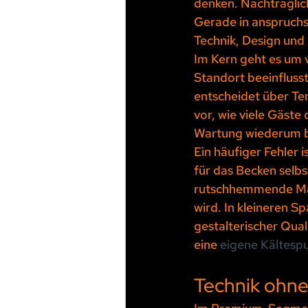
denken. Nachträglic
Gerade in anspruchs
Technik, Design und
Im Kern geht es um 
Standort beeinfluss
entscheidet über Tem
vor, wie viele Gäste
Wartung wiederum bes
Ein häufiger Fehler 
für das Becken selb
rutschhemmende Mate
wird. In kleineren 
gestalterischer Qual
eine 
eigene Kältesp
Technik ohn