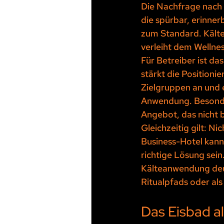
Die Nachfrage nach 
die spürbar, erinner
zum Standard. Kälte
verleiht dem Wellne
Für Betreiber ist da
stärkt die Positioni
Zielgruppen an und 
Anwendung. Besonder
Angebot, das nicht b
Gleichzeitig gilt: Ni
Business-Hotel kann
richtige Lösung sei
Kälteanwendung deutl
Ritualpfads oder al
Das Eisbad a