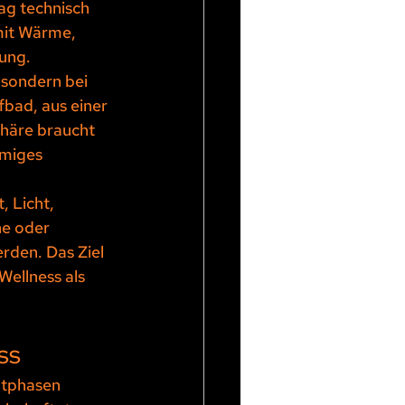
ag technisch 
mit Wärme, 
ung.
 sondern bei 
bad, aus einer 
häre braucht 
mmiges 
, Licht, 
ne oder 
rden. Das Ziel 
Wellness als 
ss
ptphasen 