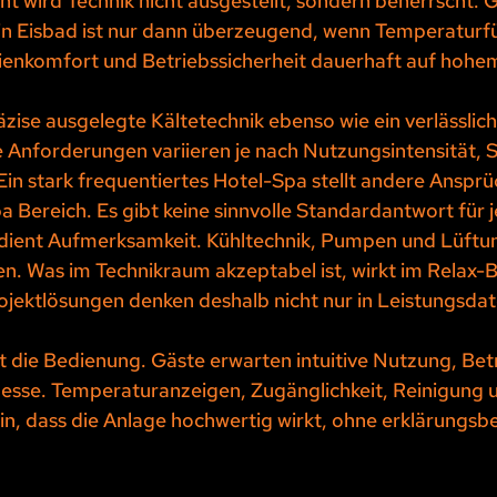
wird Technik nicht ausgestellt, sondern beherrscht. 
in Eisbad ist nur dann überzeugend, wenn Temperaturf
ienkomfort und Betriebssicherheit dauerhaft auf hohe
zise ausgelegte Kältetechnik ebenso wie ein verlässlich
 Anforderungen variieren je nach Nutzungsintensität, 
 Ein stark frequentiertes Hotel-Spa stellt andere Ansprüc
pa Bereich. Es gibt keine sinnvolle Standardantwort für 
rdient Aufmerksamkeit. Kühltechnik, Pumpen und Lüftu
n. Was im Technikraum akzeptabel ist, wirkt im Relax-Be
ojektlösungen denken deshalb nicht nur in Leistungsdat
st die Bedienung. Gäste erwarten intuitive Nutzung, Bet
esse. Temperaturanzeigen, Zugänglichkeit, Reinigung u
ein, dass die Anlage hochwertig wirkt, ohne erklärungsbe