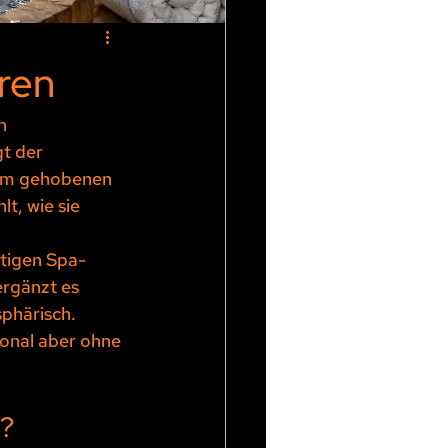
eren
n 
t der 
 Im gehobenen 
t, wie sie 
rtigen Spa-
ergänzt es 
phärisch. 
ional aber ohne 
n?