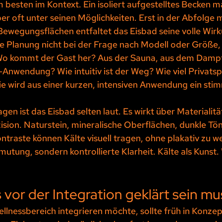
m besten im Kontext. Ein isoliert aufgestelltes Becken m
ber oft unter seinen Möglichkeiten. Erst in der Abfolge 
ewegungsflächen entfaltet das Eisbad seine volle Wirk
e Planung nicht bei der Frage nach Modell oder Größe,
Wo kommt der Gast her? Aus der Sauna, aus dem Dampf
Anwendung? Wie intuitiv ist der Weg? Wie viel Privatsp
e wird aus einer kurzen, intensiven Anwendung ein sti
en ist das Eisbad selten laut. Es wirkt über Materialität
ision. Naturstein, mineralische Oberflächen, dunkle Tö
traste können Kälte visuell tragen, ohne plakativ zu we
nmutung, sondern kontrollierte Klarheit. Kälte als Kunst. 
vor der Integration geklärt sein mu
llnessbereich integrieren möchte, sollte früh in Konze