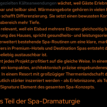
gezielten Kälteanwendungen
 wächst, weil Gäste Erlebn
bar und teilbar sind. Wärmeangebote gehören in vielen 
 schafft Differenzierung. Sie setzt einen bewussten Ko
ssbereich mehr Tiefe.
s relevant, weil ein Eisbad mehrere Ebenen gleichzeitig b
erung des Hauses, spricht gesundheits- und leistungsorie
erweitert bestehende Spa-Routinen um eine klare, mar
s in Premium-Hotels und Destination Spas entsteht d
eliebig austauschbar ist.
cht jedes Projekt profitiert auf die gleiche Weise. In ein
 ein kompaktes, architektonisch präzise eingebundenes 
n. In einem Resort mit großzügiger Thermenlandschaft d
ich stärker inszeniert werden - als Erlebniszone, als Tei
s Signature Element des gesamten Spa-Konzepts.
ls Teil der Spa-Dramaturgie