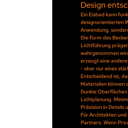
Design ents
Ein Eisbad kann funk
designorientierten W
Anwendung, sondern
Die Form des Beckens
Lichtführung prägen,
wahrgenommen wird.
erzeugt eine andere 
- aber nur eines stä
Entscheidend ist, da
Materialien können o
Dunkle Oberflächen 
Lichtplanung. Minim
Präzision in Detail
Für Architekten und 
Partners. Wenn Prod