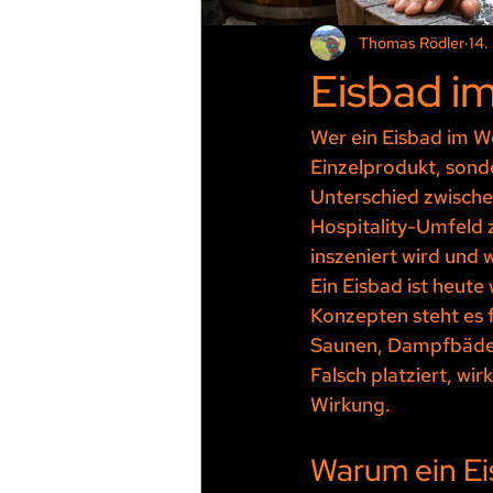
Thomas Rödler
14.
Eisbad im
Wer ein Eisbad im We
Einzelprodukt, sond
Unterschied zwische
Hospitality-Umfeld zä
inszeniert wird und 
Ein Eisbad ist heute
Konzepten steht es f
Saunen, Dampfbäder 
Falsch platziert, wi
Wirkung.
Warum ein Ei