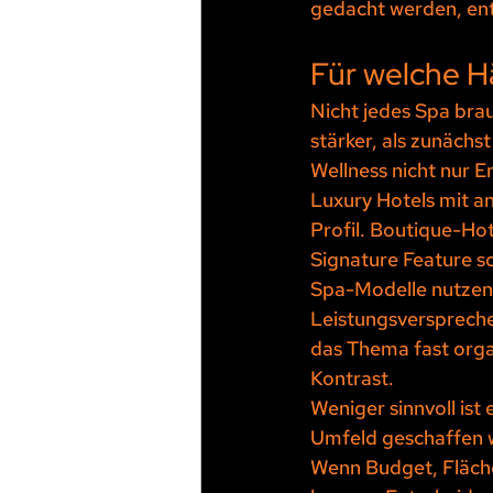
gedacht werden, ent
Für welche H
Nicht jedes Spa brau
stärker, als zunächs
Wellness nicht nur E
Luxury Hotels mit 
Profil. Boutique-Hot
Signature Feature s
Spa-Modelle nutzen 
Leistungsverspreche
das Thema fast orga
Kontrast.
Weniger sinnvoll ist
Umfeld geschaffen w
Wenn Budget, Fläche 