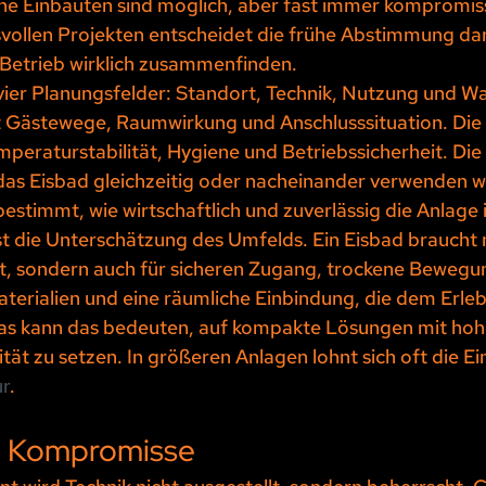
he Einbauten sind möglich, aber fast immer kompromis
vollen Projekten entscheidet die frühe Abstimmung dar
 Betrieb wirklich zusammenfinden.
vier Planungsfelder: Standort, Technik, Nutzung und Wa
t Gästewege, Raumwirkung und Anschlusssituation. Die 
peraturstabilität, Hygiene und Betriebssicherheit. Die
 das Eisbad gleichzeitig oder nacheinander verwenden w
timmt, wie wirtschaftlich und zuverlässig die Anlage i
ist die Unterschätzung des Umfelds. Ein Eisbad braucht n
st, sondern auch für sicheren Zugang, trockene Bewegu
rialien und eine räumliche Einbindung, die dem Erleb
Spas kann das bedeuten, auf kompakte Lösungen mit hoh
ität zu setzen. In größeren Anlagen lohnt sich oft die Ei
ur
.
e Kompromisse