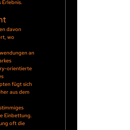
 Erlebnis.
nt
ren davon 
rt, wo 
nwendungen an 
arkes 
y-orientierte 
s 
ten fügt sich 
eher aus dem 
 stimmiges 
e Einbettung. 
ng oft die 