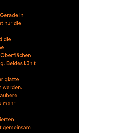
 Gerade in 
t nur die 
d die 
he 
 Oberflächen 
. Beides kühlt 
r glatte 
h werden. 
saubere 
o mehr 
ierten 
pt gemeinsam 