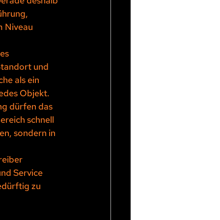
Gerade deshalb 
ührung, 
m Niveau 
es 
Standort und 
he als ein 
jedes Objekt.
ng dürfen das 
reich schnell 
en, sondern in 
reiber 
nd Service 
dürftig zu 