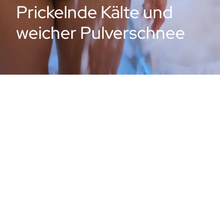
Prickelnde Kälte und
weicher Pulverschnee
Prickelnde Kälte und weicher Pulverschnee. Die
faszinierende weiße Pracht hat eine nahezu magische
Anziehungskraft auf den Menschen, erfreut das Gemüt
und weckt den Spieltrieb, egal in welchem Alter. Die
Indoor-Schnee-Konzepte von SpaCulture GmbH
ermöglichen es, diese Faszination an 365 Tagen im Jahr zu
erleben. Spezifische Konzepte für unterschiedliche
Größen und Einsatzzwecke garantieren dabei
personalisierte Lösungen für jeden Anwendungsbereich.
Richtig saunieren bedeutet auch, sich nach dem Schwitzen